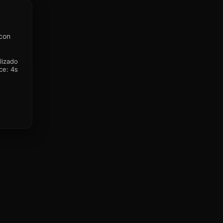
 con
lizado
ce:
4s