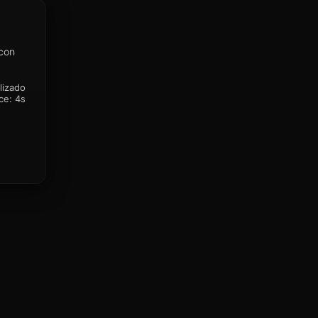
 con
lizado
ce:
4s