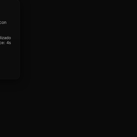
 con
lizado
ce:
4s