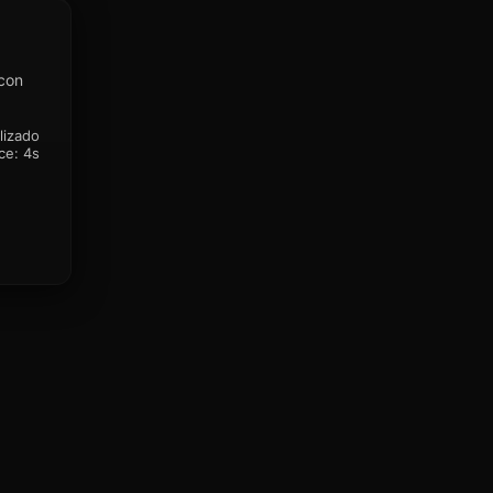
 con
lizado
ce:
4s