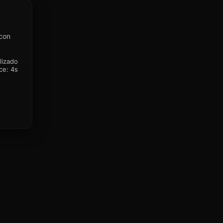
 con
lizado
ce:
4s