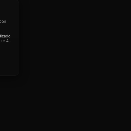
 con
lizado
ce:
4s